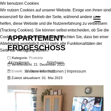
Wir benutzen Cookies
Wir nutzen Cookies auf unserer Website. Einige von ihnen sind
essenziell für den Betrieb der Seite, während andere uns
helfen, diese Website und die Nutzererfahrung zu verbessern
(Tracking Cookies). Sie können selbst entscheiden, ob Sie die
APPARTEMENT
Cookies zulassen möchten. Bitte beachten Sie, dass bei einer
Ablehnung womöglich nicht mehr alle Funktionalitäten der
ERDGESCHOSS
Seite zur Verfügung stehen.
Kategorie:
Produkte
Akzeptieren
Ablehnen
Veröffentlicht: 21. Dezember 2022
Erstellt: 21. Dezember 2022
Weitere Informationen
|
Impressum
Zuletzt aktualisiert: 01. Mai 2023